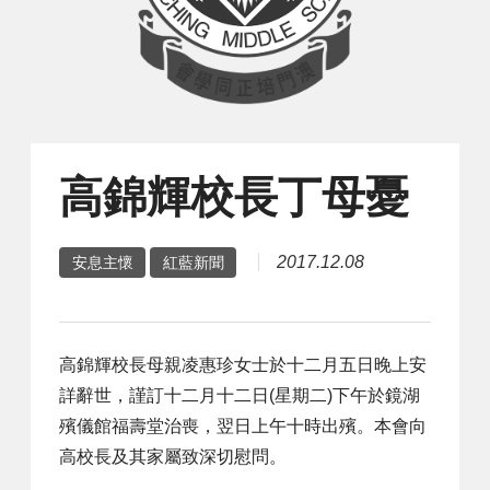
高錦輝校長丁母憂
2017.12.08
安息主懷
紅藍新聞
高錦輝校長母親凌惠珍女士於十二月五日晚上安
詳辭世，謹訂十二月十二日(星期二)下午於鏡湖
殯儀館福壽堂治喪，翌日上午十時出殯。本會向
高校長及其家屬致深切慰問。