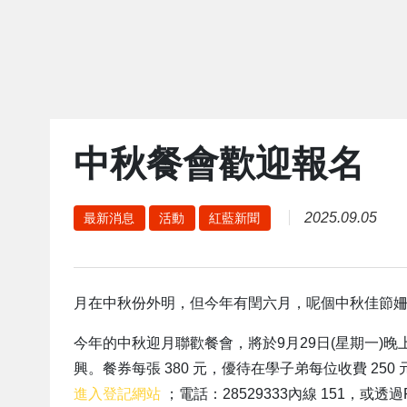
中秋餐會歡迎報名
2025.09.05
最新消息
活動
紅藍新聞
月在中秋份外明，但今年有閏六月，呢個中秋佳節
今年的中秋迎月聯歡餐會，將於9月29日(星期一)晚
興。餐券每張 380 元，優待在學子弟每位收費 2
進入登記網站
；電話：28529333內線 151，或透