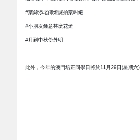
#葉錦添老師燈謎拍案叫絕
#小朋友鍾意甚麼花燈
#月到中秋份外明
此外，今年的澳門培正同學日將於11月29日(星期