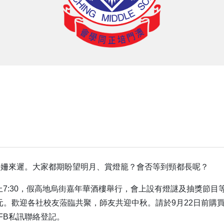
姍姍來遲。大家都期盼望明月、賞燈籠？會否等到頸都長呢？
上7:30，假高地烏街嘉年華酒樓舉行，會上設有燈謎及抽獎節目
50 元。歡迎各社校友蒞臨共聚，師友共迎中秋。請於9月22日前購
過FB私訊聯絡登記。