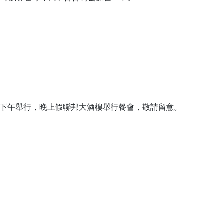
六)下午舉行，晚上假聯邦大酒樓舉行餐會，敬請留意。