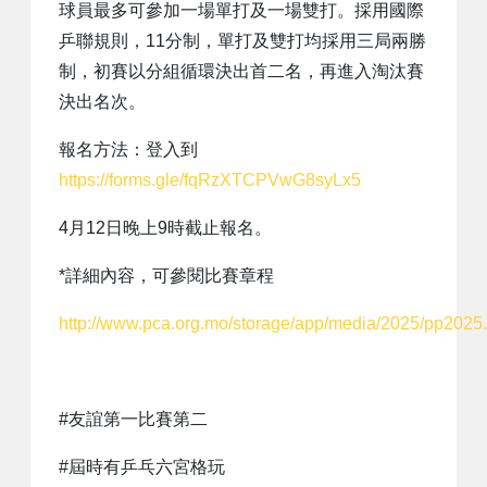
球員最多可參加一場單打及一場雙打。採用國際
乒聯規則，11分制，單打及雙打均採用三局兩勝
制，初賽以分組循環決出首二名，再進入淘汰賽
決出名次。
報名方法：登入到
https://forms.gle/fqRzXTCPVwG8syLx5
4月12日晚上9時截止報名。
*詳細內容，可參閱比賽章程
http://www.pca.org.mo/storage/app/media/2025/pp2025.
#友誼第一比賽第二
#屆時有乒乓六宮格玩