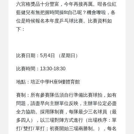
六宮格獎品十分豐富，今年再接再厲。咁各位紅
藍健兒有無把握時間操fit自己呢？機會嚟啦，各
位是時候報名本年度乒乓球比賽。比賽資料如
下：
比賽日期：5月4日 （星期日）
比賽時間：13:30-18:30
地點：培正中學H座9樓體育館
賽制：所有參賽隊伍須自行準備比賽球拍，如有
問題，請盡早向主辦單位反映，主辦單位定必盡
全力協助。採用隊制賽，每隊最少三名球員（最
多四人），以三場對陣方式進行（出場秩序：單
打/ 雙打/ 單打；初賽開始三場兩勝制。），每名