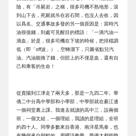
險，有「吊屍岩」之稱，很多司機不熟地形，滾
到山下去，死屍就吊在岩石間，也沒人去收，因
以爲名。交通事故多發的另一個原因是：當時汽
油很值錢，到處可見醒目的標語：「一滴汽油一
滴血」於是，很多司機在下坡的時候，把排檔調
低（即「off波」），空轉溜下，只圖省點兒汽
油。汽油能換了錢，但賠上的不僅是血，還有自
己和乘客的生命！
從貴陽到江津走了兩天多，那是一九四二年。華
僑二中分爲中學部和小學部，中學部就在綦江邊
一個祠堂裏上課。我進去就讀的高中三，設兩個
班，一個文組，一個理組，我讀的是理組，全班
約四十人。同學多數來自香港、南洋星馬泰，也
有幾個來自朝鮮的。用國語教學，華僑大都能聽