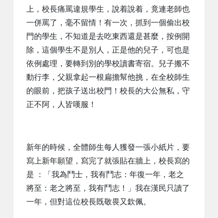
上，校長痛罵違規學生，說着說着，竟連老師也
一併罵了，毫不留情！有一次，抓到一個偷出校
門的學生，不知道是去吃東西還是甚麼，按例開
除，這個學生不是別人，正是他的兒子，可也是
依例處理，要轉到別的學校讀書寄宿。兒子搬不
動行李，父親拿起一根扁擔幫他挑，在全校師生
的眼前，把孩子送出校門！校長的大公無私，守
正不阿，人皆嘆服！
新年的時候，全體師生每人獲發一張小紙片，要
寫上新年願望，寫完了就張貼在牆上，校長寫的
是 ：「我為鬥士，我有鬥志：年復一年，老之
將至：老之將至，我有鬥志！」我在漢民只讀了
一年，但對這位校長既敬畏又欽佩。