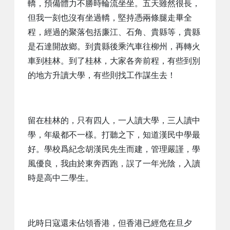
轎，預備體力不勝時輪流坐坐。五天雖然很長，
但我一刻也沒有坐過轎，堅持憑兩條腿走畢全
程，經過的聚落包括廉江、石角、貴縣等，貴縣
是石達開故鄉。到貴縣後乘汽車往柳州，再轉火
車到桂林。到了桂林，大家各奔前程，有些到別
的地方升讀大學，有些則找工作謀生去！
留在桂林的，只有四人，一人讀大學，三人讀中
學，年級都不一樣。打聽之下，知道漢民中學最
好。學校爲紀念胡漢民先生而建，管理嚴謹，學
風優良，我由於東奔西跑，誤了一年光陰，入讀
時是高中二學生。
此時日寇還未佔領香港，但香港已經危在旦夕