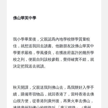
佛山華英中學
我小學畢業後，父親認爲內地學校辦學質量較
佳，就想送我回去讀書。他聽朋友說佛山華英中
學要求嚴格，學風優良，在獲政府嘉許的幾所學
校之列，便親自到該校參觀，覺得確實不錯，就
決定把我送去就讀。
秋天開課，父親送我到佛山去，爲我辦好入學手
續，購備寄宿物品，就回香港了，當時香港去佛
山很方便，從香港到廣州後，再乘火車去佛山，
連接廣州到佛山的鐵路叫 「廣三鐵路」（廣州