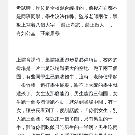
考試時，座位是全校混合編排的，前後左右都不
是同班同學，學生沒法作弊。監考老師兩位，黑
板上寫着八個大字 「嚴正考試，嚴正做人」，
有如公堂，莊嚴肅穆！
上體育課時，集體繞圈跑步是必備項目，校內的
操場是一片比足球場還要大的空地，跑了兩三個
圈，有些同學生已氣喘如牛，這時，老師便學起
一根竹棒，追打學生屁股，跟不上大隊的學生就
遭殃了。女生沒那麼能跑，男生能跑三個圈，女
生跑一個多圈便跑不動，就站到操場中間，有一
次，讓校長看到了，便訓話說：「你們女生，別
人跑三個圈，你就跑一個多圈，只有男生的一
半，難道你們吃飯只吃男生的一半啊？男生吃兩