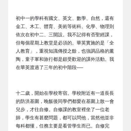
初中一的學科有國文、英文、數學、自然，還有
金工、木工、體育、美術等術科。化學、物理則
依次在初中二、三開設。我不記得有否聖經課，
但每個星期上教堂是必須的。華英實施的是「全
人教育」，重視知識傳授之餘，也強調品格的薰
陶，童子軍和旅行都是頗受歡迎的課外活動。我
在華英渡過了三年的初中階段──
十二歲，開始在學校寄宿。學校附近有一道長長
的防洪基圍，晚飯後同學們都愛在基圍上散一會
兒步，才往自修。自修課的教室裡坐了一位老
師，學生有甚麼問題，都可以問他，當然他並非
每科都懂，任務主要是看管學生而已。自修完