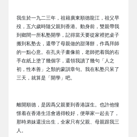
我生於一九二三年，祖籍廣東順德龍江，祖父早
歿，五六歲時隨父親到香港。動身前，雙親帶我
到鄉間一所私塾開學，記得當天要從家裡把桌子
搬到私塾去，還帶了母親做的甜薄餅，作爲拜師
的一點心意。在孔夫子畫像前，老師把着我的右
手在紙上塗了幾個字，還領我讀了幾句「人之
初，性本善」之類的蒙訓章句。我在私塾只呆了
三天，就算是「開學」吧。
離開順德，是因爲父親要到香港謀生。也許他憧
憬着在香港生活會過得較好，便舉家一起去了，
那時弟妹還没出生，全家只有父親、母親跟我三
人。