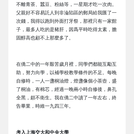
不離青茶、蠶豆、粉絲等，一星期才吃一次肉。
父親好不容易託人到非淪陷區的郵局給我匯了一
次錢，我得以跑到外面打牙祭，那裡只有一家館
子，最多人吃的是豬肝，因爲平時吃得太素，膽
固醇高也顧不上那麼多了。
在僑二中的一年艱苦歲月裡，同學們都能互勵互
助，努力向學，以補學校教學條件的不足。每晚
自修時，一人一盞桐油燈，燈盞像個小茶壺，盛
了桐油，有棉芯，經過一晚兩小時自修後，鼻孔
全黑，頗不衛生。我在僑二中讀了一年左右，終
告畢業，時維一九四三年。
考入上海交大和中央大學