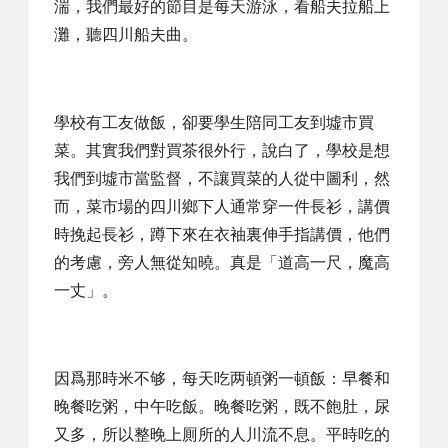
湍，我們最好的節目是每天游泳，看船夫拉船上
灘，聽四川船夫曲。
學校有工友做飯，卻要學生陪同工友到墟市買
菜。其實我們對買茶很外行，說白了，學校是想
我們到墟市當監督，不讓買菜的人從中圖利，然
而，菜市場的四川鄉下人通常穿一件長衫，講價
時挽起長衫，蹲下來在衣袖裏伸手指講價，他們
的考慮，旁人無從知曉。真是「道高一尺，魔高
一丈」。
因爲那時米不够，每天吃两頓粥一頓飯：早餐和
晚餐吃粥，中午吃飯。晚餐吃粥，既不飽肚，尿
又多，所以整晚上厠所的人川流不息。平時吃的