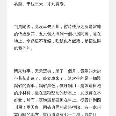
裹腹。車程三天，才到貴陽。
到貴陽後，竟沒車去四川，暫時棲身之所是當地
的低級旅館，五六個人擠到一個小房間裏，睡在
地上。幸虧這不花錢，吃飯也有飯票，是招生辦
給我們的。
閑來無事，天天逛街，呆了一個月，貴陽的大街
小巷都走遍了。終於車來了，這次坐的是一輛裝
鎢砂的貨車，鎢砂黑色，供煉鋼用，是製造槍炮
的原材料，坐在這種堅硬的砂石上，屁股實在不
好受，然而，夜晚還是要睡在車上。從貴州到四
川用了兩天多，兩省邊界的道路很險。有一處叫
婁山關的地方，盤山道路有七十二灣，既陡且