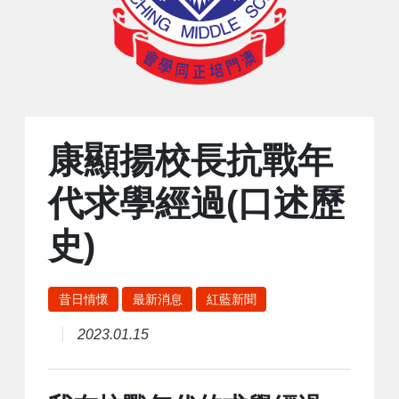
康顯揚校長抗戰年
代求學經過(口述歷
史)
昔日情懷
最新消息
紅藍新聞
2023.01.15