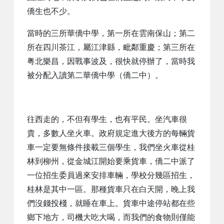
僑生也不少。
當時的三所華僑中學，第一所在雲南保山；第二
所在四川茶江，屬江津縣，毗鄰重慶；第三所在
粤北樂昌，因戰事波及，很快就停辦了，當時我
被分配入讀第二華僑中學（僑二中）。
往西走的，不但有學生，也有平民。坐汽車很
貴，多數人坐火車。政府規定進大後方的每輛貨
車一定要無條件接載三個學生，我們坐火車從桂
林到柳州，從金城江開始要乘貨車，僑二中派了
一位招生委員過來安排車輛，學校分幾區招生，
桂林是其中一區。那種貨車只在白天開，晚上我
們沒錢投棧，就睡在車上。貨車中途停站都在些
鄉下地方，司機大吃大喝，而我們的食物則僅能