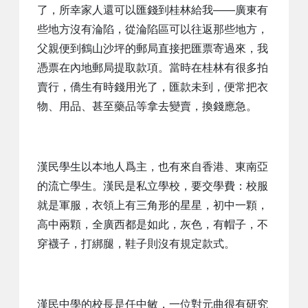
了，所幸家人還可以匯錢到桂林給我——廣東有
些地方沒有淪陷，從淪陷區可以往返那些地方，
父親便到鶴山沙坪的郵局直接把匯票寄過來，我
憑票在內地郵局提取款項。當時在桂林有很多拍
賣行，僑生有時錢用光了，匯款未到，便常把衣
物、用品、甚至藥品等拿去變賣，換錢應急。
漢民學生以本地人爲主，也有來自香港、東南亞
的流亡學生。漢民是私立學校，要交學費：校服
就是軍服，衣領上有三角形的星星，初中一顆，
高中兩顆，全廣西都是如此，灰色，有帽子，不
穿襪子，打綁腿，鞋子則沒有規定款式。
漢民中學的校長是任中敏，一位對元曲很有研究