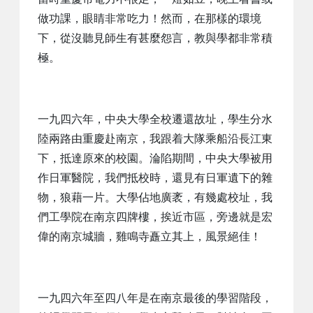
做功課，眼睛非常吃力！然而，在那樣的環境
下，從沒聽見師生有甚麼怨言，教與學都非常積
極。
一九四六年，中央大學全校遷還故址，學生分水
陸兩路由重慶赴南京，我跟着大隊乘船沿長江東
下，抵達原來的校園。淪陷期間，中央大學被用
作日軍醫院，我們抵校時，還見有日軍遺下的雜
物，狼藉一片。大學佔地廣袤，有幾處校址，我
們工學院在南京四牌樓，挨近市區，旁邊就是宏
偉的南京城牆，雞鳴寺矗立其上，風景絕佳！
一九四六年至四八年是在南京最後的學習階段，