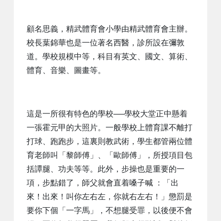
顧名思義，精武體育會小學由精武體育會主辦。
校長葉錦華也是一位著名西醫，診所設在彌敦
道。學校規模中等，科目有英文、國文、算術、
體育、音樂、圖畫等。
這是一所很有特色的學校──學校大堂正中懸着
一張霍元甲的大照片。一般學校上體育課不離打
打球、跑跑步，這裏則教武術，學生都管兩位體
育老師叫「黎師傅」、「歐師傅」，所授項目包
括譚腿、功夫等等。此外，步操也是重要的一
項，步點錯了，師父就會直着嗓子喊 ：「出
來！出來！叫你左右左，你就右左右！」懲罰是
要你下個「一字馬」，不想腿受罪，以後便不會