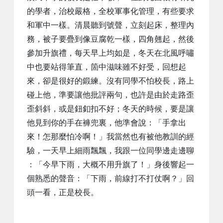
的學者，治校嚴格，全校軍事化管理，有些要求
和軍中一樣。清晨聽到號聲，立刻起床，整理內
務，被子要疊到像豆腐乾一樣，四角翹起，然後
參加升旗禮，每天早上均如是，冬天在北風呼嘯
中也要站得筆直，箇中滋味雖不好受，回想起
來，卻是很好的鍛練。沒有同學不怕校長，路上
碰上他，準要讓他批評兩句，也許是由於走路歪
歪斜斜，或是鈕釦扣不好；冬天的時候，要是讓
他見到你的手在褲兜裏，他準會說：「手拿出
來！怎那麼怕冷啊！」我當然也有被他教訓的經
驗，一天早上細雨飄飄，我跟一位同學邊走邊聊
：「今早下雨，大概不用升旗了！」身後響起一
個熟悉的聲音：「下雨，前線打不打仗啊？」回
頭一看，正是校長。