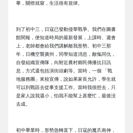
畢，關燈就寢，生活很有規律。
到了初中三，日寇已發動侵華戰爭。我們在圖書
館閱報，便知道時局的最新發展，上課時、週會
上，老師都會給我們講解敵我形勢。初中三那
年，日機空襲廣州，同學知道消息，敵愾同仇，
自發組織宣傳隊，向附近農村鄉民傳播抗日訊
息，方式還包括演街頭劇等。當時，一個 「戰
地服務團」來校宣傳，說如果家長允許，學生就
可以到戰區去從事支援工作。當時我很想去，只
是家人說我還小，怕我不能幫上甚麼忙，最後没
去成。
初中畢業時，形勢急轉直下，日寇的魔爪南伸，