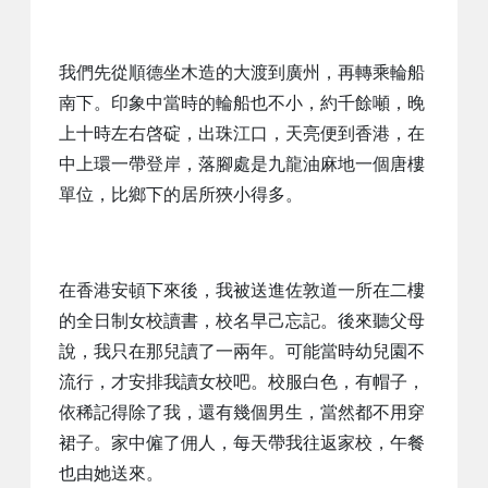
我們先從順德坐木造的大渡到廣州，再轉乘輪船
南下。印象中當時的輪船也不小，約千餘噸，晚
上十時左右啓碇，出珠江口，天亮便到香港，在
中上環一帶登岸，落腳處是九龍油麻地一個唐樓
單位，比鄉下的居所狹小得多。
在香港安頓下來後，我被送進佐敦道一所在二樓
的全日制女校讀書，校名早己忘記。後來聽父母
說，我只在那兒讀了一兩年。可能當時幼兒園不
流行，才安排我讀女校吧。校服白色，有帽子，
依稀記得除了我，還有幾個男生，當然都不用穿
裙子。家中僱了佣人，每天帶我往返家校，午餐
也由她送來。