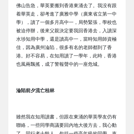
佛山告急，華英要搬到香港東涌去了。我没有跟
着華英走，卻考進了廣雅中學（廣東省立第一中
學），讀了一個多月高中一，局勢緊張，學校也
被迫停辦，後來父親決定要我回香港去，入讀深
水埗知用中學，還是讀高中一，當時知用師資極
佳，因為廣州淪陷，很多有名的老師都到了香
港。好不容易，在知用讀了一學年，此時，香港
也風兩飄搖，成了警報聲中的一座危城。
淪陷前夕流亡桂林
雖然我在知用讀書，但跟在東涌的華英學友仍有
聯絡，一些同學商議要回內地大後方去，我心動
了，同行者十餘人，包括一些高年級的同學，束