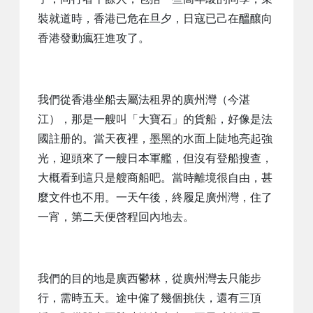
裝就道時，香港已危在旦夕，日寇已己在醞釀向
香港發動瘋狂進攻了。
我們從香港坐船去屬法租界的廣州灣（今湛
江），那是一艘叫「大寶石」的貨船，好像是法
國註册的。當天夜裡，墨黑的水面上陡地亮起強
光，迎頭來了一艘日本軍艦，但沒有登船搜查，
大概看到這只是艘商船吧。當時離境很自由，甚
麼文件也不用。一天午後，終履足廣州灣，住了
一宵，第二天便啓程回內地去。
我們的目的地是廣西鬱林，從廣州灣去只能步
行，需時五天。途中僱了幾個挑伕，還有三頂