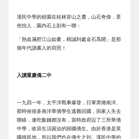
漢民中學的校園在桂林穿山之麓，山石奇偉，景
色怡人，園内石上刻有一聯：
「熱血滿腔江山如畫，精誠到處金石爲開」是那
個年代讀書人的寫照！
入讀重慶僑二中
一九四一年，太平洋戰事爆發，日軍席捲南洋。
那時候很多南洋華僑學生逃難回國，與家人失去
聯絡，連吃飯錢都沒有，當時政府設了三所華僑
中學，收容生活困迫的歸國僑生。由於香港是英
國殖民地，所以我們也在僑生之列。漢民中學的