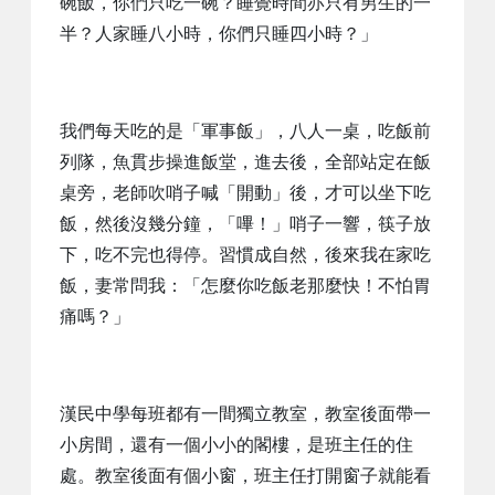
碗飯，你們只吃一碗？睡覺時間亦只有男生的一
半？人家睡八小時，你們只睡四小時？」
我們每天吃的是「軍事飯」，八人一桌，吃飯前
列隊，魚貫步操進飯堂，進去後，全部站定在飯
桌旁，老師吹哨子喊「開動」後，才可以坐下吃
飯，然後沒幾分鐘，「嗶！」哨子一響，筷子放
下，吃不完也得停。習慣成自然，後來我在家吃
飯，妻常問我：「怎麼你吃飯老那麼快！不怕胃
痛嗎？」
漢民中學每班都有一間獨立教室，教室後面帶一
小房間，還有一個小小的閣樓，是班主任的住
處。教室後面有個小窗，班主任打開窗子就能看