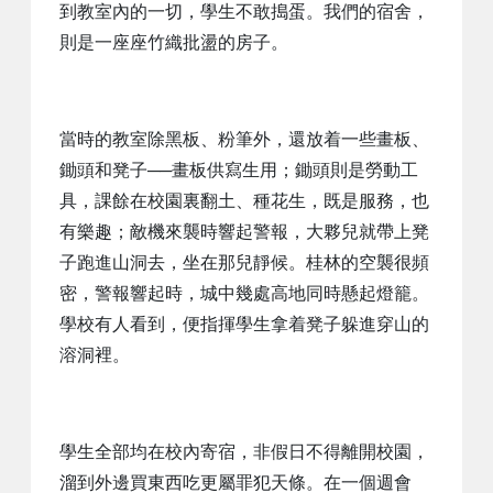
到教室內的一切，學生不敢搗蛋。我們的宿舍，
則是一座座竹織批盪的房子。
當時的教室除黑板、粉筆外，還放着一些畫板、
鋤頭和凳子──畫板供寫生用；鋤頭則是勞動工
具，課餘在校園裏翻土、種花生，既是服務，也
有樂趣；敵機來襲時響起警報，大夥兒就帶上凳
子跑進山洞去，坐在那兒靜候。桂林的空襲很頻
密，警報響起時，城中幾處高地同時懸起燈籠。
學校有人看到，便指揮學生拿着凳子躲進穿山的
溶洞裡。
學生全部均在校內寄宿，非假日不得離開校園，
溜到外邊買東西吃更屬罪犯天條。在一個週會