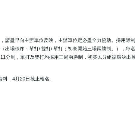
題，請盡早向主辦單位反映，主辦單位定必盡全力協助。採用隊
出場秩序：單打/ 雙打/ 單打；初賽開始三場兩勝制。），每
11分制，單打及雙打均採用三局兩勝制，初賽以分組循環決出
料，4月20日截止報名。