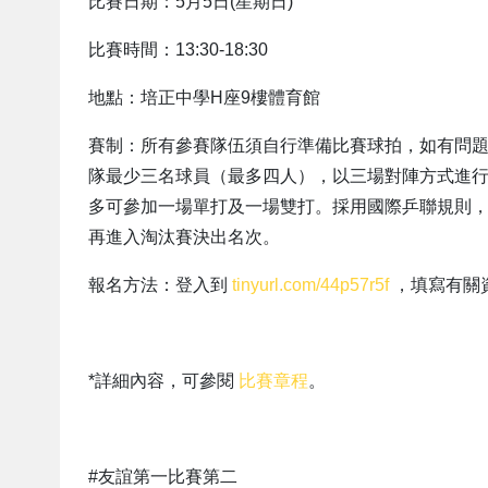
比賽日期：5月5日(星期日)
比賽時間：13:30-18:30
地點：培正中學H座9樓體育館
賽制：所有參賽隊伍須自行準備比賽球拍，如有問
隊最少三名球員（最多四人），以三場對陣方式進行（
多可參加一場單打及一場雙打。採用國際乒聯規則，
再進入淘汰賽決出名次。
報名方法：登入到
tinyurl.com/44p57r5f
，填寫有關資
*詳細內容，可參閱
比賽章程
。
#友誼第一比賽第二