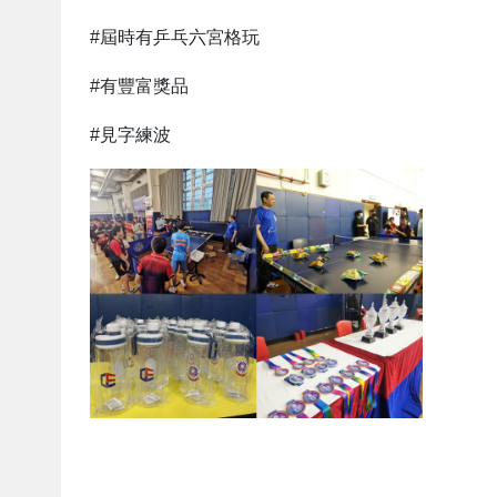
#屆時有乒乓六宮格玩
#有豐富獎品
#見字練波