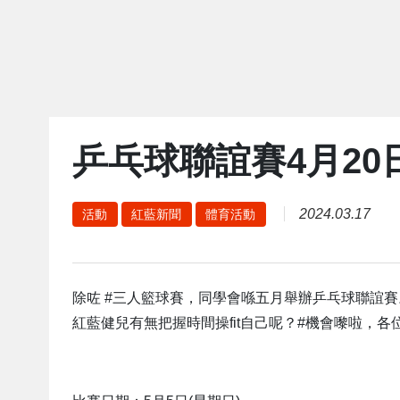
乒乓球聯誼賽4月20
2024.03.17
活動
紅藍新聞
體育活動
除咗 #三人籃球賽，同學會喺五月舉辦乒乓球聯誼
紅藍健兒有無把握時間操fit自己呢？#機會嚟啦，