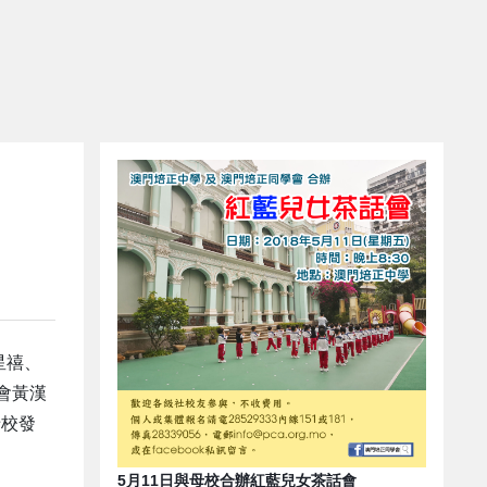
星禧、
會黃漢
母校發
5月11日與母校合辦紅藍兒女茶話會