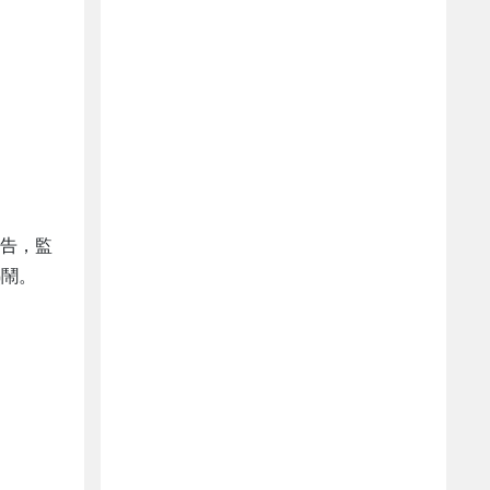
報告，監
熱鬧。