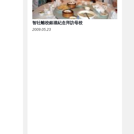
智社離校銀禧紀念拜訪母校
2009.05.23