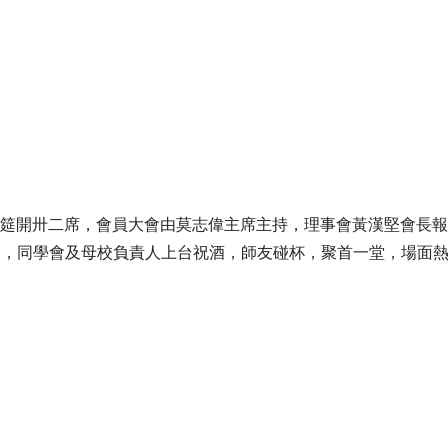
會，筵開卅二席，會員大會由莫志偉主席主持，理事會黃漢堅會長
間，同學會及母校負責人上台祝酒，師友碰杯，聚首一堂，場面