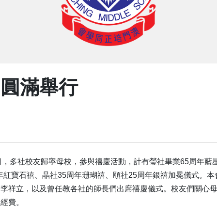
日圓滿舉行
同學日，多社校友歸寧母校，參與禧慶活動，計有瑩社畢業65周年藍
周年紅寶石禧、晶社35周年珊瑚禧、頤社25周年銀禧加冕儀式。本
、李祥立，以及曾任教各社的師長們出席禧慶儀式。校友們關心
動經費。