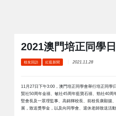
2021澳門培正同學
2021.11.28
校友回訪
紅藍新聞
11月27日下午3:00，澳門培正同學會舉行培正
賢社50周年金禧、敏社45周年藍寶石禧、勁社40
堅會長及一眾理監事、高錦輝校長、前校長康顯揚
展，致送獎學金，以及向同學會、退休老師致送活