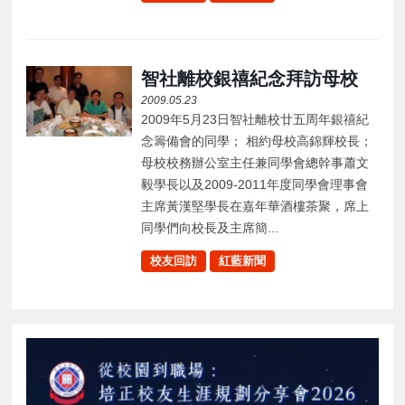
智社離校銀禧紀念拜訪母校
2009.05.23
2009年5月23日智社離校廿五周年銀禧紀
念籌備會的同學； 相約母校高錦輝校長；
母校校務辦公室主任兼同學會總幹事蕭文
毅學長以及2009-2011年度同學會理事會
主席黃漢堅學長在嘉年華酒樓茶聚，席上
同學們向校長及主席簡...
校友回訪
紅藍新聞