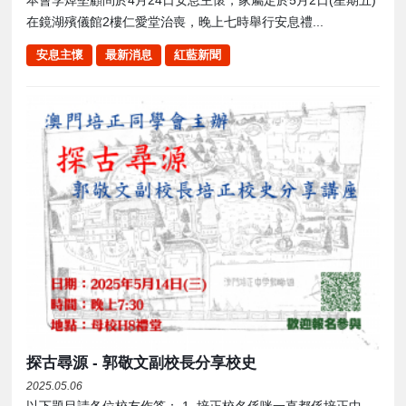
本會李焯堅顧問於4月24日安息主懷，家屬定於5月2日(星期五)
在鏡湖殯儀館2樓仁愛堂治喪，晚上七時舉行安息禮...
安息主懷
最新消息
紅藍新聞
探古尋源 - 郭敬文副校長分享校史
2025.05.06
以下題目請各位校友作答： 1. 培正校名係咪一直都係培正中