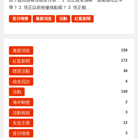
學？ 2. 培正以前校徽係點樣？ 3. 培正都...
昔日情懷
最新消息
活動
紅藍新聞
最新消息
158
紅藍新聞
172
體育活動
36
校友回訪
4
活動
140
海外動態
2
活動視頻
3
安息主懷
12
昔日情懷
3