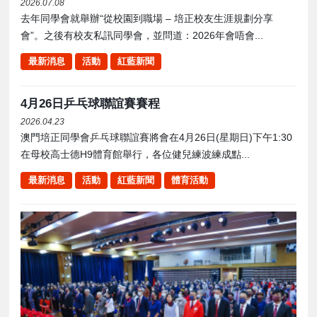
2026.07.08
去年同學會就舉辦“從校園到職場 – 培正校友生涯規劃分享
會”。之後有校友私訊同學會，並問道：2026年會唔會...
最新消息
活動
紅藍新聞
4月26日乒乓球聯誼賽賽程
2026.04.23
澳門培正同學會乒乓球聯誼賽將會在4月26日(星期日)下午1:30
在母校高士德H9體育館舉行，各位健兒練波練成點...
最新消息
活動
紅藍新聞
體育活動