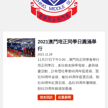
2021澳門培正同學日圓滿舉
行
2021.11.28
11月27日下午3:00，澳門培正同學會舉行
培正同學日，多社校友歸寧母校，參與禧
慶活動，計有瑩社畢業65周年藍星禧、賢
社50周年金禧、敏社45周年藍寶石禧、勁
社40周年紅寶石禧、晶社35周年珊瑚禧、
頤社25周年銀禧加冕儀...
校友回訪
紅藍新聞