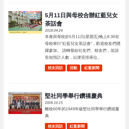
5月11日與母校合辦紅藍兒女
茶話會
2018.04.24
本會與母校於5月11日(星期五)晚上8:30在
母校舉行"紅藍兒女茶話會"，歡迎校友們踴
躍參加。 請轉發給社友們、校友們，並請
告知預計人數，以便安排座位。
校友回訪
活動
紅藍新聞
堅社同學舉行鑽禧慶典
2009.10.15
離校60年的1949年級堅社同學舉行鑽禧慶
典
校友回訪
紅藍新聞