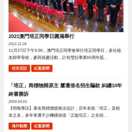
2021澳門培正同學日圓滿舉行
2021.11.28
11月27日下午3:00，澳門培正同學會舉行培正同學日，多社校
友歸寧母校，參與禧慶活動，計有瑩社畢業65周年藍...
校友回訪
紅藍新聞
「培正」商標物歸原主 屢遭借名招生騙款 糾纏10年
終審勝訴
2009.04.03
【明報專訊】著名商標價值無法估計，百年名校「培正」及校
友之名，多年來遭不少機構假借「正版培正」之名招...
海外動態
紅藍新聞